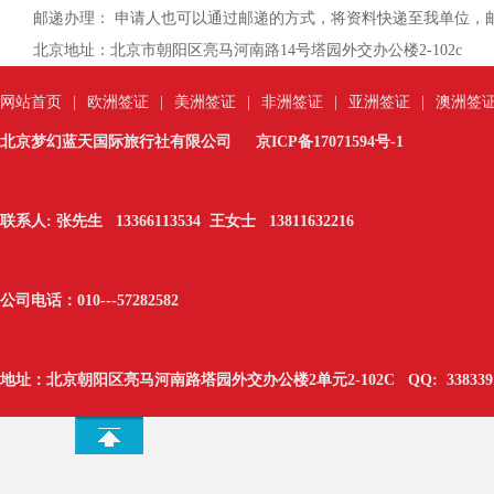
邮递办理： 申请人也可以通过邮递的方式，将资料快递至我单位，
北京地址：
北京市朝阳区亮马河南路14号塔园外交办公楼2-102c
网站首页
|
欧洲签证
|
美洲签证
|
非洲签证
|
亚洲签证
|
澳洲签
北京梦幻蓝天国际旅行社有限公司
京ICP备17071594号-1
联系人: 张先生 13366113534 王女士 13811632216
公司电话：010---
57282582
地址：北京朝阳区亮马河南路塔园外交办公楼2单元2-102C
QQ:
338339