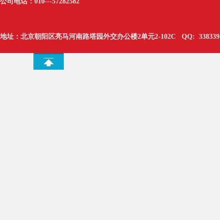
公司电话：010---
57282582
地址：北京朝阳区亮马河南路塔园外交办公楼2单元2-102C
QQ:
338339