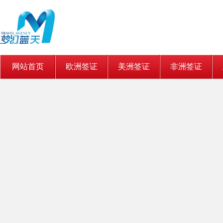
网站首页
欧洲签证
美洲签证
非洲签证