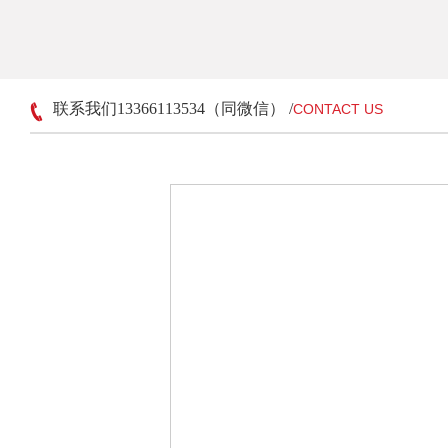
联系我们13366113534（同微信） /
CONTACT US