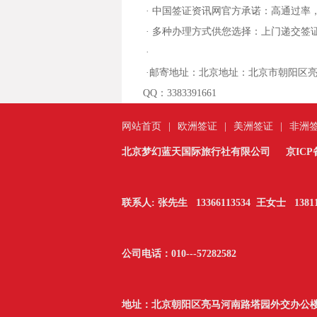
· 中国签证资讯网官方承诺：高通过率
· 多种办理方式供您选择：上门递交签
·
·邮寄地址：
北京地址：北京市朝阳区亮马
QQ：3383391661
网站首页
|
欧洲签证
|
美洲签证
|
非洲
北京梦幻蓝天国际旅行社有限公司
京ICP备
联系人: 张先生 13366113534 王女士 13811
公司电话：010---
57282582
地址：北京朝阳区亮马河南路塔园外交办公楼2单