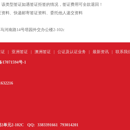
，该类型签证如遇签证拒签的情况，签证费用可全款退回！
证资料、快递邮寄签证资料、委托他人递交资料
河南路14号塔园外交办公楼2-102c
签证
|
亚洲签证
|
澳洲签证
|
公证及认证业务
|
最新资讯
|
联系我
17071594号-1
632216
元2-102C
QQ:
3383391661
793014201