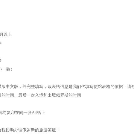
个月以上
件
张
大小一致）
表模版中文版，并完整填写，该表格信息是我们代填写使馆表格的依据，请
留的时间、最后一次入境和出境俄罗斯的时间
面均复印在同一张A4纸上
全程协助办理俄罗斯的旅游签证！