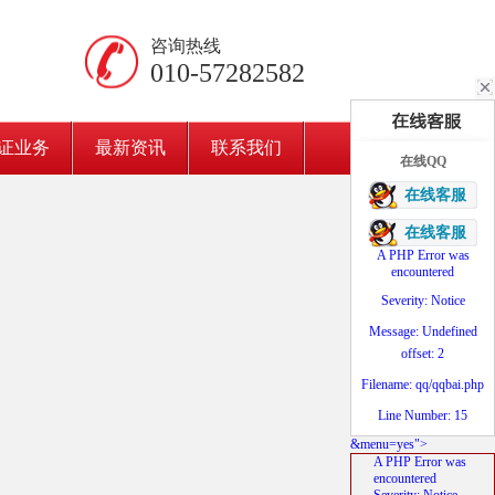
咨询热线
010-57282582
证业务
最新资讯
联系我们
在线QQ
在线客服
在线客服
A PHP Error was
encountered
Severity: Notice
Message: Undefined
offset: 2
Filename: qq/qqbai.php
Line Number: 15
&menu=yes">
A PHP Error was
encountered