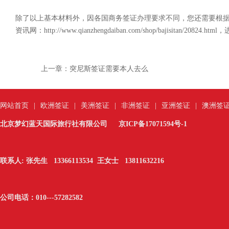
除了以上基本材料外，因各国商务签证办理要求不同，您还需要根
资讯网：http://www.qianzhengdaiban.com/shop/bajisitan/20824.
上一章：
突尼斯签证需要本人去么
网站首页
|
欧洲签证
|
美洲签证
|
非洲签证
|
亚洲签证
|
澳洲签
北京梦幻蓝天国际旅行社有限公司
京ICP备17071594号-1
联系人: 张先生 13366113534 王女士 13811632216
公司电话：010---
57282582